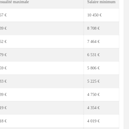
sualité maximale
Salaire minimum
67 €
10 450 €
39 €
8 708 €
62 €
7 464 €
79 €
6 531 €
59 €
5 806 €
83 €
5 225 €
39 €
4 750 €
19 €
4 354 €
18 €
4 019 €