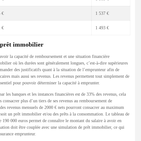
 €
1 537 €
 €
1 493 €
prêt immobilier
avoir la capacité de remboursement et une situation financière
ilier où les durées sont généralement longues, c’est-à-dire supérieures
nder des justificatifs quant à la situation de l’emprunteur afin de
ancaires mais aussi ses revenus. Les revenus permettent tout simplement de
ssentiel pour pouvoir déterminer la capacité à emprunter.
r les banques et les instances financières est de 33% des revenus, cela
s consacrer plus d’un tiers de ses revenus au remboursement de
t des revenus mensuels de 2000 € nets pourront consacrer au maximum
oit un prêt immobilier et/ou des prêts à la consommation. Le tableau de
e 190 000 euros permet de connaître le montant du salaire à avoir en
ation doit être couplée avec une simulation de prêt immobilier, ce qui
assurance emprunteur.