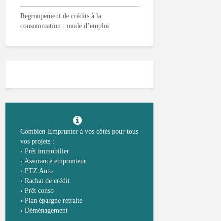
Regroupement de crédits à la
consommation : mode d’emploi
Combien-Emprunter à vos côtés pour tous
vos projets :
›
Prêt immobilier
›
Assurance emprunteur
›
PTZ Auto
›
Rachat de crédit
›
Prêt conso
›
Plan épargne retraite
›
Déménagement