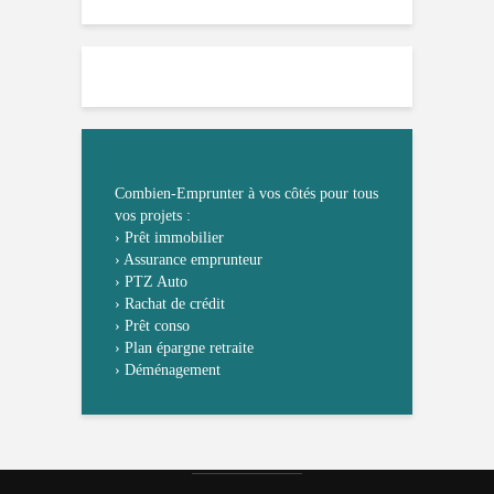
Combien-Emprunter à vos côtés pour tous
vos projets :
›
Prêt immobilier
›
Assurance emprunteur
›
PTZ Auto
›
Rachat de crédit
›
Prêt conso
›
Plan épargne retraite
›
Déménagement