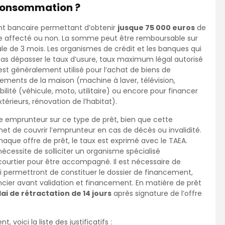
 consommation ?
t bancaire permettant d’obtenir
jusque 75 000 euros
de
tre affecté ou non. La somme peut être remboursable sur
e de 3 mois. Les organismes de crédit et les banques qui
s dépasser le taux d’usure, taux maximum légal autorisé
est généralement utilisé pour l’achat de biens de
nts de la maison (machine à laver, télévision,
ilité (véhicule, moto, utilitaire) ou encore pour financer
érieurs, rénovation de l’habitat).
e emprunteur sur ce type de prêt, bien que cette
rmet de couvrir l’emprunteur en cas de décès ou invalidité.
haque offre de prêt, le taux est exprimé avec le TAEA.
écessite de solliciter un organisme spécialisé
 courtier pour être accompagné. Il est nécessaire de
i permettront de constituer le dossier de financement,
ncier avant validation et financement. En matière de prêt
lai de rétractation de 14 jours
après signature de l’offre
voici la liste des justificatifs :