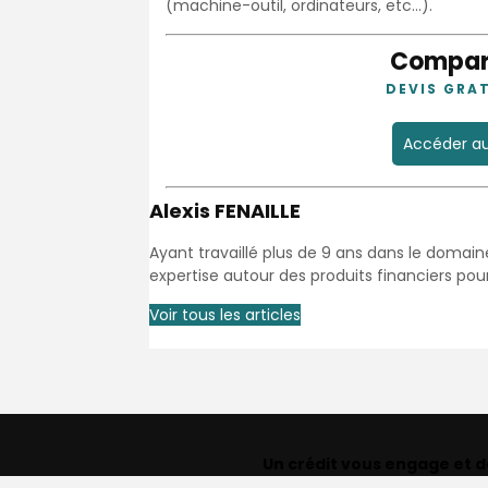
(machine-outil, ordinateurs, etc…).
Compara
DEVIS GRA
Accéder au
Alexis FENAILLE
Ayant travaillé plus de 9 ans dans le domai
expertise autour des produits financiers pou
Voir tous les articles
Un crédit vous engage et 