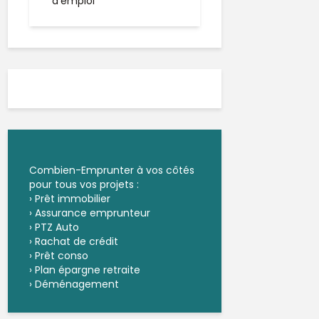
d’emploi
Combien-Emprunter à vos côtés
pour tous vos projets :
›
Prêt immobilier
›
Assurance emprunteur
›
PTZ Auto
›
Rachat de crédit
›
Prêt conso
›
Plan épargne retraite
›
Déménagement