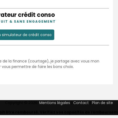
teur crédit conso
TUIT & SANS ENGAGEMENT
 simulateur de crédit conso
ne de la finance (courtage), je partage avec vous mon
r vous permettre de faire les bons choix.
Copyright © 2026.
Mentions légales
|
Contact
|
Plan de site
doit être remboursé. Vérifiez vos capacités de rembourse